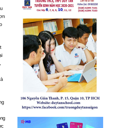
ều
đơn
o
t
ại
,
rà
ng
ộng
ợc