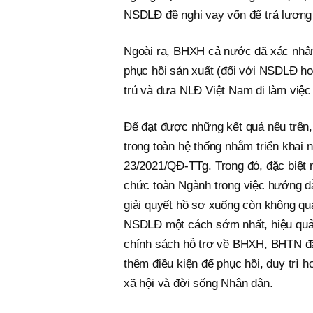
NSDLĐ đề nghị vay vốn để trả lương 
Ngoài ra, BHXH cả nước đã xác nhâ
phục hồi sản xuất (đối với NSDLĐ hoạ
trú và đưa NLĐ Việt Nam đi làm việc
Để đạt được những kết quả nêu trên, 
trong toàn hệ thống nhằm triển khai
23/2021/QĐ-TTg. Trong đó, đặc biệt n
chức toàn Ngành trong việc hướng dẫ
giải quyết hồ sơ xuống còn không q
NSDLĐ một cách sớm nhất, hiệu quả 
chính sách hỗ trợ về BHXH, BHTN đã
thêm điều kiện để phục hồi, duy trì h
xã hội và đời sống Nhân dân.