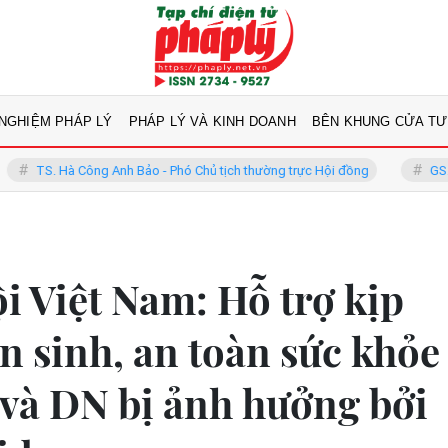
 NGHIỆM PHÁP LÝ
PHÁP LÝ VÀ KINH DOANH
BÊN KHUNG CỬA TƯ
ông Anh Bảo - Phó Chủ tịch thường trực Hội đồng
GS.TS Võ Khánh Vi
i Việt Nam: Hỗ trợ kịp
n sinh, an toàn sức khỏe
 và DN bị ảnh hưởng bởi