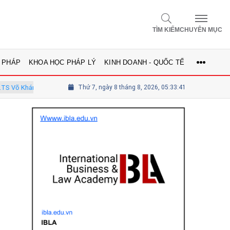
TÌM KIẾM
CHUYÊN MỤC
 PHÁP
KHOA HỌC PHÁP LÝ
KINH DOANH - QUỐC TẾ
nh - Ủy viên Hội đồng
Thứ 7, ngày 8 tháng 8, 2026, 05:33:42
Tổng biên tập Lê Thị Mai Phương - Ủy viên t