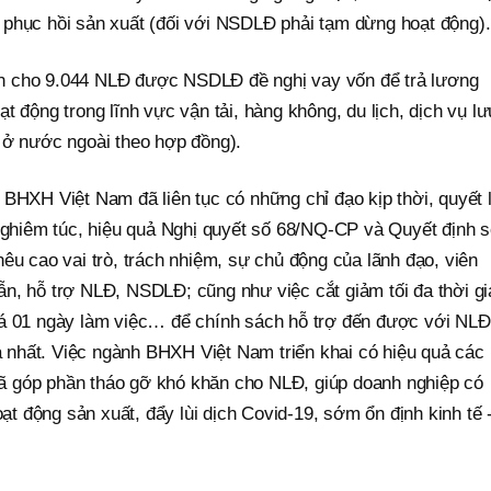
phục hồi sản xuất (đối với NSDLĐ phải tạm dừng hoạt động).
n cho 9.044 NLĐ được NSDLĐ đề nghị vay vốn để trả lương
t động trong lĩnh vực vận tải, hàng không, du lịch, dịch vụ lư
 ở nước ngoài theo hợp đồng).
BHXH Việt Nam đã liên tục có những chỉ đạo kịp thời, quyết l
 nghiêm túc, hiệu quả Nghị quyết số 68/NQ-CP và Quyết định 
êu cao vai trò, trách nhiệm, sự chủ động của lãnh đạo, viên
n, hỗ trợ NLĐ, NSDLĐ; cũng như việc cắt giảm tối đa thời gi
uá 01 ngày làm việc… để chính sách hỗ trợ đến được với NLĐ
nhất. Việc ngành BHXH Việt Nam triển khai có hiệu quả các
 góp phần tháo gỡ khó khăn cho NLĐ, giúp doanh nghiệp có
oạt động sản xuất, đẩy lùi dịch Covid-19, sớm ổn định kinh tế 