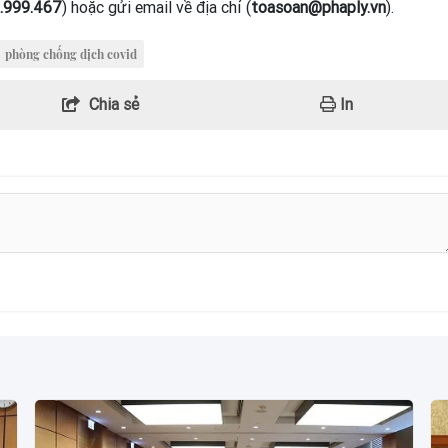
.999.467
) hoặc gửi email về địa chỉ (
toasoan@phaply.vn
).
phòng chống dịch covid
Chia sẻ
In