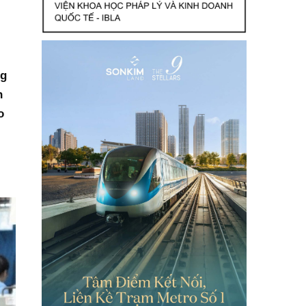
ng
h
o