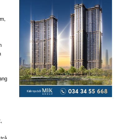
am,
h
n
ạng
,
trả