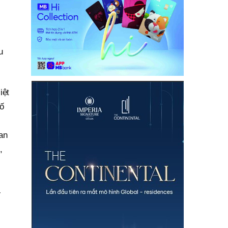
u
iệt
số
an
,
-