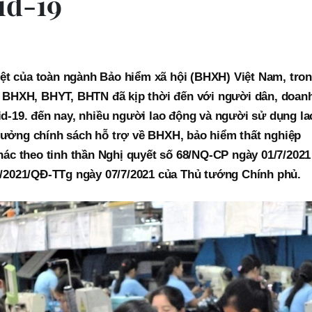
id-19
liệt của toàn ngành Bảo hiểm xã hội (BHXH) Việt Nam, tro
ợ BHXH, BHYT, BHTN đã kịp thời đến với người dân, doan
d-19. đến nay, nhiều người lao động và người sử dụng la
ưởng chính sách hỗ trợ về BHXH, bảo hiểm thất nghiệp
hác theo tinh thần Nghị quyết số 68/NQ-CP ngày 01/7/2021
3/2021/QĐ-TTg ngày 07/7/2021 của Thủ tướng Chính phủ.