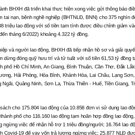
ành BHXH đã triển khai thực hiện xong việc gửi thông báo đi
m tai nạn, bệnh nghề nghiệp (BHTNLĐ, BNN) cho 375 nghìn 
8 triệu lao động với số tiền tạm tính được điều chỉnh giảm và
ến tháng 6/2022) khoảng 4.322 tỷ đồng.
hiệp và người lao động, BHXH đã tiếp nhận hồ sơ và giải quyế
 dừng đóng quỹ hưu trí và tử tuất với số tiền 61,53 tỷ đồng t
nh phố Hồ Chí Minh, An Giang, Bình Thuận, Cần Thơ, Đắk Lắk
Dương, Hải Phòng, Hòa Bình, Khánh Hòa, Lai Châu, Lạng Sơn,
Ngãi, Quảng Ninh, Sơn La, Thừa Thiên - Huế, Tiền Giang, T
ách cho 175.804 lao động của 10.858 đơn vị sử dụng lao độ
, thành phố cho 116.160 lao động tạm hoãn hợp đồng lao động,
g ngừng việc để nhận hỗ trợ 1 triệu đồng/người; 16.764 lao đ
ch Covid-19 để vay vốn trả lương ngừng việc; 25.877 NLĐ đư