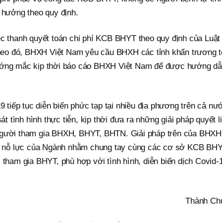
 hưởng theo quy định.
ệc thanh quyết toán chi phí KCB BHYT theo quy định của Luật
eo đó, BHXH Việt Nam yêu cầu BHXH các tỉnh khẩn trương t
vướng mắc kịp thời báo cáo BHXH Việt Nam để được hướng d
9 tiếp tục diễn biến phức tạp tại nhiều địa phương trên cả nư
tình hình thực tiễn, kịp thời đưa ra những giải pháp quyết li
 người tham gia BHXH, BHYT, BHTN. Giải pháp trên của BHXH
âm, nỗ lực của Ngành nhằm chung tay cùng các cơ sở KCB BH
 tham gia BHYT, phù hợp với tình hình, diễn biến dịch Covid-
Thành Ch