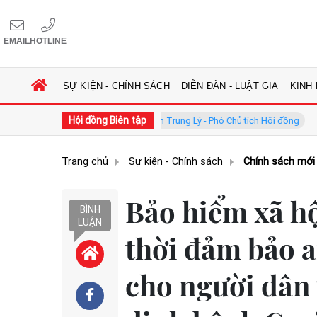
EMAIL
HOTLINE
SỰ KIỆN - CHÍNH SÁCH
DIỄN ĐÀN - LUẬT GIA
KINH
Hội đồng Biên tập
ồng
GS.TS. Phan Trung Lý - Phó Chủ tịch Hội đồng
TS. Hà C
Trang chủ
Sự kiện - Chính sách
Chính sách mới
Bảo hiểm xã hộ
BÌNH
LUẬN
thời đảm bảo a
cho người dân