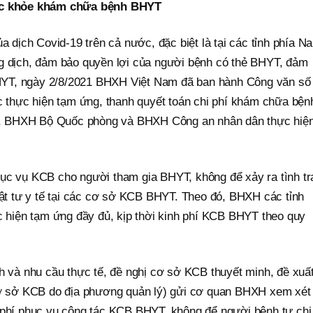
sức khỏe khám chữa bệnh BHYT
a dịch Covid-19 trên cả nước, đặc biệt là tại các tỉnh phía N
g dịch, đảm bảo quyền lợi của người bệnh có thẻ BHYT, đảm
YT, ngày 2/8/2021 BHXH Việt Nam đã ban hành Công văn số
hực hiện tạm ứng, thanh quyết toán chi phí khám chữa bện
, BHXH Bộ Quốc phòng và BHXH Công an nhân dân thực hiệ
ục vụ KCB cho người tham gia BHYT, không để xảy ra tình tr
vật tư y tế tại các cơ sở KCB BHYT. Theo đó, BHXH các tỉnh
ực hiện tạm ứng đầy đủ, kịp thời kinh phí KCB BHYT theo quy
h và nhu cầu thực tế, đề nghị cơ sở KCB thuyết minh, đề xuất
 cơ sở KCB do địa phương quản lý) gửi cơ quan BHXH xem xét
 phí phục vụ công tác KCB BHYT, không để người bệnh tự chi 