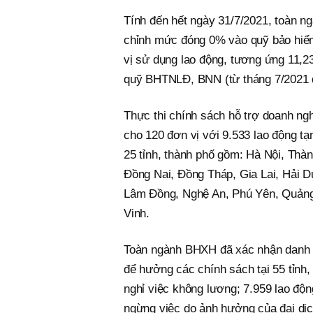
Tính đến hết ngày 31/7/2021, toàn ng
chỉnh mức đóng 0% vào quỹ bảo hiể
vị sử dụng lao động, tương ứng 11,23
quỹ BHTNLĐ, BNN (từ tháng 7/2021 đ
Thực thi chính sách hỗ trợ doanh ng
cho 120 đơn vị với 9.533 lao động tạm
25 tỉnh, thành phố gồm: Hà Nội, Thà
Đồng Nai, Đồng Tháp, Gia Lai, Hải 
Lâm Đồng, Nghệ An, Phú Yên, Quảng 
Vinh.
Toàn ngành BHXH đã xác nhận danh s
để hưởng các chính sách tại 55 tỉnh
nghỉ việc không lương; 7.959 lao độn
ngừng việc do ảnh hưởng của đại dị