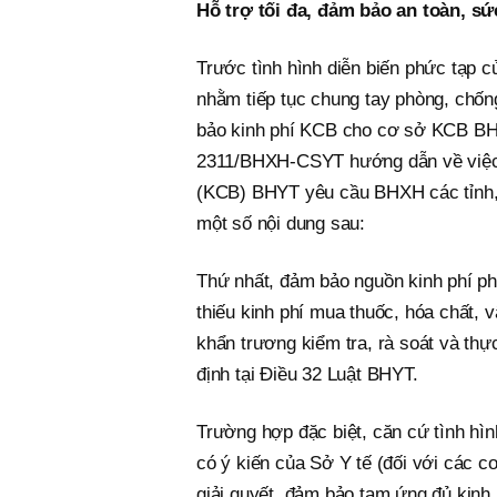
Hỗ trợ tối đa, đảm bảo an toàn, 
Trước tình hình diễn biến phức tạp củ
nhằm tiếp tục chung tay phòng, chốn
bảo kinh phí KCB cho cơ sở KCB BH
2311/BHXH-CSYT hướng dẫn về việc t
(KCB) BHYT yêu cầu BHXH các tỉnh
một số nội dung sau:
Thứ nhất, đảm bảo nguồn kinh phí ph
thiếu kinh phí mua thuốc, hóa chất, 
khẩn trương kiểm tra, rà soát và th
định tại Điều 32 Luật BHYT.
Trường hợp đặc biệt, căn cứ tình hìn
có ý kiến của Sở Y tế (đối với các
giải quyết, đảm bảo tạm ứng đủ kinh