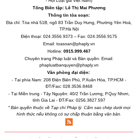
- Hội Luật gia Việt Nam)
Tổng Biên tập:
Lê Thị Mai Phương
Thông tin tòa soạn:
Địa chỉ: Tòa nhà 51B, ngõ 83 Trần Duy Hưng, Phường Yên Hoà,
TP.Hà Nội
Điện thoại: 024.3556.9373 – Fax: 024.3556.9175
Email: toasoan@phaply.vn
Hotline:
0915.999.467
Chuyên trang
Pháp luật và Bản quyền
: Email:
phapluatbanquyen@phaply.vn
Văn phòng đại diện:
- Tại phía Nam: 208 Điện Biên Phủ, P.Xuân Hòa, TP.HCM -
ĐT/Fax
:
028.3536.8468
- Tại Miền trung - Tây Nguyên: 40/2 Trần Lương, P.Quy Nhơn,
tỉnh Gia Lai - ĐT/Fax: 0256.3827.597
* Bản quyền thuộc về Tạp chí Pháp lý. Cấm sao chép dưới mọi
hình thức nếu không có sự chấp thuận bằng văn bản.