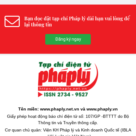
Bạn đọc đặt tạp chí Pháp lý dài hạn vui lòng để
lại thông tin
Đăng ký ngay
Tên miền: www.phaply.net.vn và www.phaply.vn
Giấy phép hoạt động báo chí điện tử số: 107/GP -BTTTT do Bộ
Thông tin và Truyền thông cấp.
Cơ quan chủ quản: Viện KH Pháp lý và Kinh doanh Quốc tế (IBLA