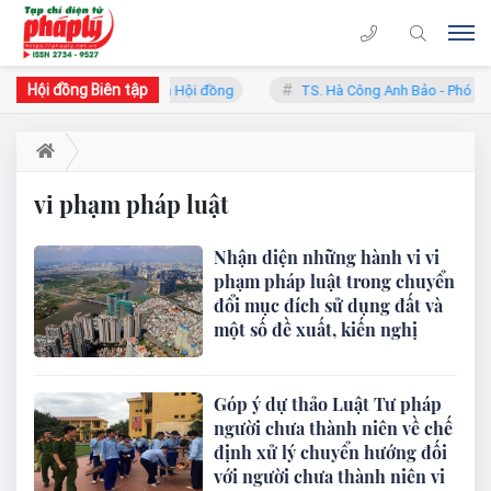
Hội đồng Biên tập
an Trung Lý - Phó Chủ tịch Hội đồng
TS. Hà Công Anh Bảo - Phó Chủ
vi phạm pháp luật
Nhận diện những hành vi vi
phạm pháp luật trong chuyển
đổi mục đích sử dụng đất và
một số đề xuất, kiến nghị
Góp ý dự thảo Luật Tư pháp
người chưa thành niên về chế
định xử lý chuyển hướng đối
với người chưa thành niên vi