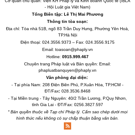
Cơ quan chủ quản: Viện KH Pháp lý và Kinh doanh Quốc tế (IBLA
- Hội Luật gia Việt Nam)
Tổng Biên tập:
Lê Thị Mai Phương
Thông tin tòa soạn:
Địa chỉ: Tòa nhà 51B, ngõ 83 Trần Duy Hưng, Phường Yên Hoà,
TP.Hà Nội
Điện thoại: 024.3556.9373 – Fax: 024.3556.9175
Email: toasoan@phaply.vn
Hotline:
0915.999.467
Chuyên trang
Pháp luật và Bản quyền
: Email:
phapluatbanquyen@phaply.vn
Văn phòng đại diện:
- Tại phía Nam: 208 Điện Biên Phủ, P.Xuân Hòa, TP.HCM -
ĐT/Fax
:
028.3536.8468
- Tại Miền trung - Tây Nguyên: 40/2 Trần Lương, P.Quy Nhơn,
tỉnh Gia Lai - ĐT/Fax: 0256.3827.597
* Bản quyền thuộc về Tạp chí Pháp lý. Cấm sao chép dưới mọi
hình thức nếu không có sự chấp thuận bằng văn bản.