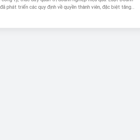
đã phát triển các quy định về quyền thành viên, đặc biệt tăng
 cổ đông thiểu số. Nổi bật trong đó, quyền yêu cầu triệu tập họp
nh viên, quy định tại Khoản 1 Điều 57, thể hiện bước tiến trong
 thành viên được tham gia quản lý công ty. Quyền đặc thù này ch
ận tổng thể các quyền cơ bản của thành viên, bao gồm quyền tài
ếp cận thông tin, quyền biểu quyết và quyền khởi kiện.