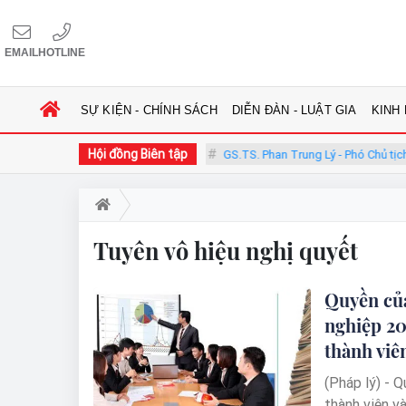
EMAIL
HOTLINE
SỰ KIỆN - CHÍNH SÁCH
DIỄN ĐÀN - LUẬT GIA
KINH
Hội đồng Biên tập
g Phàn - Chủ tịch Hội đồng
GS.TS. Phan Trung Lý - Phó Chủ tịch Hội
Tuyên vô hiệu nghị quyết
Quyền của
nghiệp 20
thành viê
(Pháp lý) - 
thành viên v