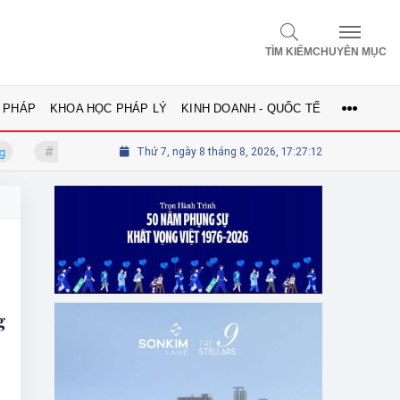
TÌM KIẾM
CHUYÊN MỤC
 PHÁP
KHOA HỌC PHÁP LÝ
KINH DOANH - QUỐC TẾ
GS.TS Võ Khánh Vinh - Ủy viên Hội đồng
Thứ 7, ngày 8 tháng 8, 2026, 17:27:12
Tổng biên tập Lê Th
g