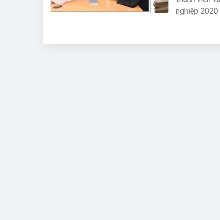
nghiệp 2020 
cường bảo vệ
Hội đồng thà
việc đảm bảo
phép nhìn nh
sản, quyền ti