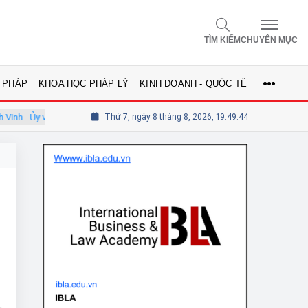
TÌM KIẾM
CHUYÊN MỤC
 PHÁP
KHOA HỌC PHÁP LÝ
KINH DOANH - QUỐC TẾ
 - Ủy viên Hội đồng
Thứ 7, ngày 8 tháng 8, 2026, 19:49:45
Tổng biên tập Lê Thị Mai Phương - Ủy viên thư