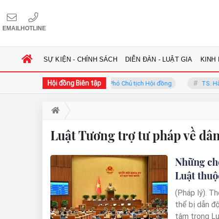
EMAIL
HOTLINE
SỰ KIỆN - CHÍNH SÁCH
DIỄN ĐÀN - LUẬT GIA
KINH
Hội đồng Biên tập
GS.TS. Phan Trung Lý - Phó Chủ tịch Hội đồng
TS. Hà Côn
Luật Tương trợ tư pháp về dâ
Những chế
Luật thuộ
(Pháp lý). T
thể bị dẫn đ
tâm trong Lu