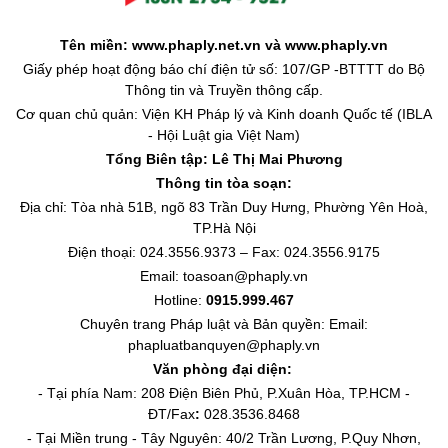
Tên miền: www.phaply.net.vn và www.phaply.vn
Giấy phép hoạt động báo chí điện tử số: 107/GP -BTTTT do Bộ
Thông tin và Truyền thông cấp.
Cơ quan chủ quản: Viện KH Pháp lý và Kinh doanh Quốc tế (IBLA
- Hội Luật gia Việt Nam)
Tổng Biên tập:
Lê Thị Mai Phương
Thông tin tòa soạn:
Địa chỉ: Tòa nhà 51B, ngõ 83 Trần Duy Hưng, Phường Yên Hoà,
TP.Hà Nội
Điện thoại: 024.3556.9373 – Fax: 024.3556.9175
Email: toasoan@phaply.vn
Hotline:
0915.999.467
Chuyên trang
Pháp luật và Bản quyền
: Email:
phapluatbanquyen@phaply.vn
Văn phòng đại diện:
- Tại phía Nam: 208 Điện Biên Phủ, P.Xuân Hòa, TP.HCM -
ĐT/Fax
:
028.3536.8468
- Tại Miền trung - Tây Nguyên: 40/2 Trần Lương, P.Quy Nhơn,