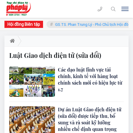
Hội đồng Biên tập
 - Chủ tịch Hội đồng
GS.TS. Phan Trung Lý - Phó Chủ tịch Hội đồng
Luật Giao dịch điện tử (sửa đổi)
Các đạo luật lĩnh vực tài
chính, kinh tế với hàng loạt
chính sách mới có hiệu lực từ
1.7
Dự án Luật Giao dịch điện tử
(sửa đổi) được tiếp thu, bổ
sung và rà soát kỹ lưỡng
nhiều chế định quan trọng