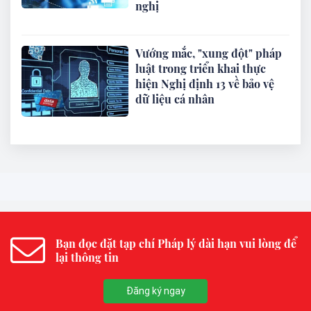
nghị
Vướng mắc, "xung đột" pháp
luật trong triển khai thực
hiện Nghị định 13 về bảo vệ
dữ liệu cá nhân
Bạn đọc đặt tạp chí Pháp lý dài hạn vui lòng để
lại thông tin
Đăng ký ngay