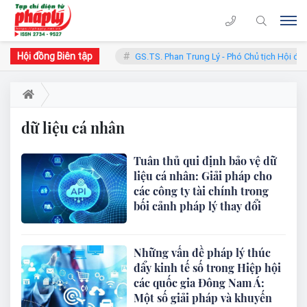
Hội đồng Biên tập
àn - Chủ tịch Hội đồng
GS.TS. Phan Trung Lý - Phó Chủ tịch Hội đồn
dữ liệu cá nhân
Tuân thủ qui định bảo vệ dữ
liệu cá nhân: Giải pháp cho
các công ty tài chính trong
bối cảnh pháp lý thay đổi
Những vấn đề pháp lý thúc
đẩy kinh tế số trong Hiệp hội
các quốc gia Đông Nam Á:
Một số giải pháp và khuyến