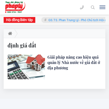
Hội đồng Biên tập
hàn - Chủ tịch Hội đồng
GS.TS. Phan Trung Lý - Phó Chủ tịch Hội đồ
định giá đất
Giải pháp nâng cao hiệu quả
quản lý Nhà nước về giá đất ở
địa phương