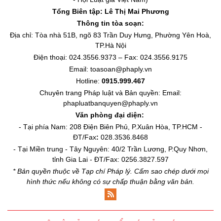
Tổng Biên tập:
Lê Thị Mai Phương
Thông tin tòa soạn:
Địa chỉ: Tòa nhà 51B, ngõ 83 Trần Duy Hưng, Phường Yên Hoà,
TP.Hà Nội
Điện thoại: 024.3556.9373 – Fax: 024.3556.9175
Email: toasoan@phaply.vn
Hotline:
0915.999.467
Chuyên trang
Pháp luật và Bản quyền
: Email:
phapluatbanquyen@phaply.vn
Văn phòng đại diện:
- Tại phía Nam: 208 Điện Biên Phủ, P.Xuân Hòa, TP.HCM -
ĐT/Fax
:
028.3536.8468
- Tại Miền trung - Tây Nguyên: 40/2 Trần Lương, P.Quy Nhơn,
tỉnh Gia Lai - ĐT/Fax: 0256.3827.597
* Bản quyền thuộc về Tạp chí Pháp lý. Cấm sao chép dưới mọi
hình thức nếu không có sự chấp thuận bằng văn bản.