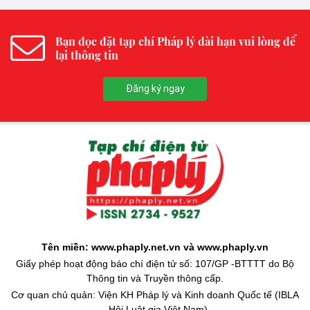
Bạn đọc đặt tạp chí Pháp lý dài hạn vui lòng để
lại thông tin
Đăng ký ngay
Tên miền: www.phaply.net.vn và www.phaply.vn
Giấy phép hoạt động báo chí điện tử số: 107/GP -BTTTT do Bộ
Thông tin và Truyền thông cấp.
Cơ quan chủ quản: Viện KH Pháp lý và Kinh doanh Quốc tế (IBLA
- Hội Luật gia Việt Nam)