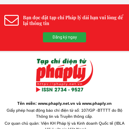
Bạn đọc đặt tạp chí Pháp lý dài hạn vui lòng để
lại thông tin
Đăng ký ngay
Tên miền: www.phaply.net.vn và www.phaply.vn
Giấy phép hoạt động báo chí điện tử số: 107/GP -BTTTT do Bộ
Thông tin và Truyền thông cấp.
Cơ quan chủ quản: Viện KH Pháp lý và Kinh doanh Quốc tế (IBLA