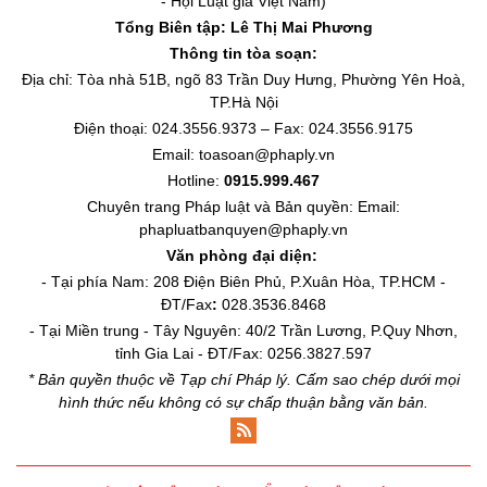
- Hội Luật gia Việt Nam)
Tổng Biên tập:
Lê Thị Mai Phương
Thông tin tòa soạn:
Địa chỉ: Tòa nhà 51B, ngõ 83 Trần Duy Hưng, Phường Yên Hoà,
TP.Hà Nội
Điện thoại: 024.3556.9373 – Fax: 024.3556.9175
Email: toasoan@phaply.vn
Hotline:
0915.999.467
Chuyên trang
Pháp luật và Bản quyền
: Email:
phapluatbanquyen@phaply.vn
Văn phòng đại diện:
- Tại phía Nam: 208 Điện Biên Phủ, P.Xuân Hòa, TP.HCM -
ĐT/Fax
:
028.3536.8468
- Tại Miền trung - Tây Nguyên: 40/2 Trần Lương, P.Quy Nhơn,
tỉnh Gia Lai - ĐT/Fax: 0256.3827.597
* Bản quyền thuộc về Tạp chí Pháp lý. Cấm sao chép dưới mọi
hình thức nếu không có sự chấp thuận bằng văn bản.