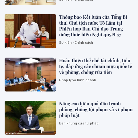
Thông báo Kết luận của Tổng Bí
thư, Chủ tịch nước Tô Lâm tại
Phiên họp Ban Chỉ đạo Trung
ương thực hiện Nghị quyết 57
Sự kiện - Chính sách
Hoàn thiện thể chế tài chính, tiền
tệ, đáp ứng các chuẩn mực quốc tế
về phòng, chống rửa tiền
Pháp lý và Kinh doanh
Nâng cao hiệu quả đấu tranh
phòng, chống tội phạm và vi phạm
pháp luật
Bên khung cửa tư pháp