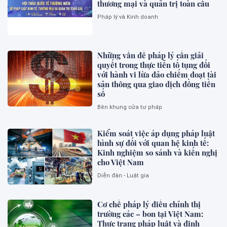
thương mại và quản trị toàn cầu
Pháp lý và Kinh doanh
Những vấn đề pháp lý cần giải
quyết trong thực tiễn tố tụng đối
với hành vi lừa đảo chiếm đoạt tài
sản thông qua giao dịch đồng tiền
số
Bên khung cửa tư pháp
Kiểm soát việc áp dụng pháp luật
hình sự đối với quan hệ kinh tế:
Kinh nghiệm so sánh và kiến nghị
cho Việt Nam
Diễn đàn - Luật gia
Cơ chế pháp lý điều chỉnh thị
trường các – bon tại Việt Nam:
Thực trạng pháp luật và định