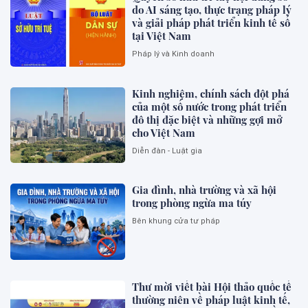
do AI sáng tạo, thực trạng pháp lý
và giải pháp phát triển kinh tế số
tại Việt Nam
Pháp lý và Kinh doanh
Kinh nghiệm, chính sách đột phá
của một số nước trong phát triển
đô thị đặc biệt và những gợi mở
cho Việt Nam
Diễn đàn - Luật gia
Gia đình, nhà trường và xã hội
trong phòng ngừa ma túy
Bên khung cửa tư pháp
Thư mời viết bài Hội thảo quốc tế
thường niên về pháp luật kinh tế,