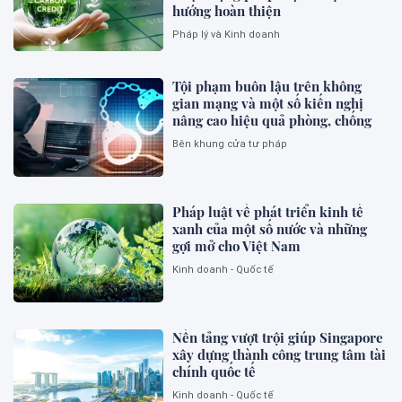
hướng hoàn thiện
Pháp lý và Kinh doanh
Tội phạm buôn lậu trên không
gian mạng và một số kiến nghị
nâng cao hiệu quả phòng, chống
Bên khung cửa tư pháp
Pháp luật về phát triển kinh tế
xanh của một số nước và những
gợi mở cho Việt Nam
Kinh doanh - Quốc tế
Nền tảng vượt trội giúp Singapore
xây dựng thành công trung tâm tài
chính quốc tế
Kinh doanh - Quốc tế