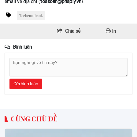
email về địa chỉ (
toasoan@phaply.vn
).
Techcombank
Chia sẻ
In
Bình luận
Gửi bình luận
CÙNG CHỦ ĐỀ