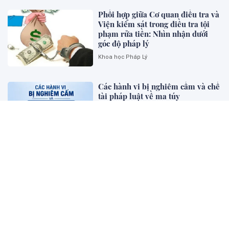
Phối hợp giữa Cơ quan điều tra và
Viện kiểm sát trong điều tra tội
phạm rửa tiền: Nhìn nhận dưới
góc độ pháp lý
Khoa học Pháp Lý
Các hành vi bị nghiêm cấm và chế
tài pháp luật về ma túy
Bên khung cửa tư pháp
Luật hóa nguyên tắc ưu tiên biện
pháp kinh tế, dân sự , bảo vệ
người "dám nghĩ, dám làm”, khơi
thông nguồn lực
Diễn đàn - Luật gia