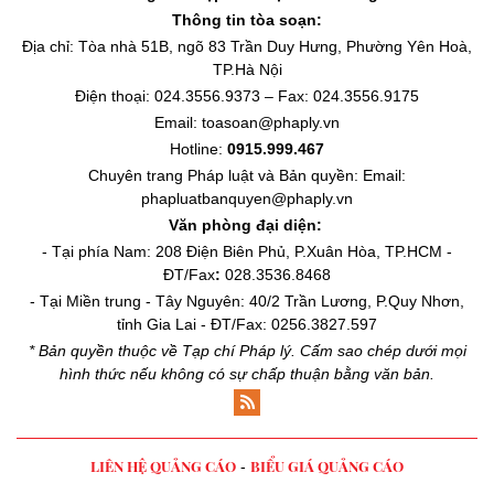
Thông tin tòa soạn:
Địa chỉ: Tòa nhà 51B, ngõ 83 Trần Duy Hưng, Phường Yên Hoà,
TP.Hà Nội
Điện thoại: 024.3556.9373 – Fax: 024.3556.9175
Email: toasoan@phaply.vn
Hotline:
0915.999.467
Chuyên trang
Pháp luật và Bản quyền
: Email:
phapluatbanquyen@phaply.vn
Văn phòng đại diện:
- Tại phía Nam: 208 Điện Biên Phủ, P.Xuân Hòa, TP.HCM -
ĐT/Fax
:
028.3536.8468
- Tại Miền trung - Tây Nguyên: 40/2 Trần Lương, P.Quy Nhơn,
tỉnh Gia Lai - ĐT/Fax: 0256.3827.597
* Bản quyền thuộc về Tạp chí Pháp lý. Cấm sao chép dưới mọi
hình thức nếu không có sự chấp thuận bằng văn bản.
LIÊN HỆ QUẢNG CÁO
BIỂU GIÁ QUẢNG CÁO
-