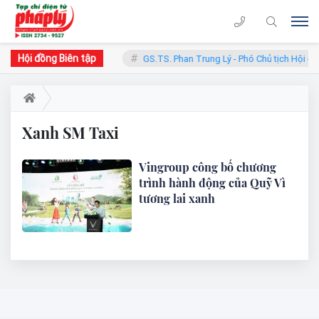
Hội đồng Biên tập
hàn - Chủ tịch Hội đồng
GS.TS. Phan Trung Lý - Phó Chủ tịch Hội đồ
Xanh SM Taxi
Vingroup công bố chương
trình hành động của Quỹ Vì
tương lai xanh