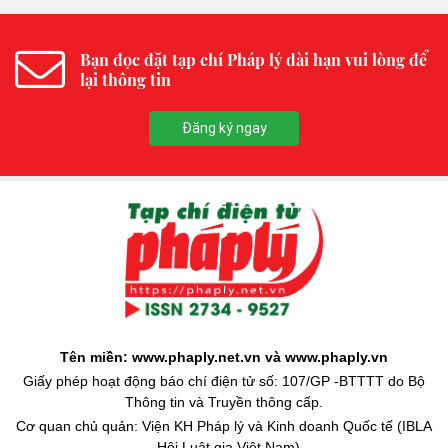
Bạn đọc đặt tạp chí Pháp lý dài hạn vui lòng để
lại thông tin
Đăng ký ngay
Tên miền: www.phaply.net.vn và www.phaply.vn
Giấy phép hoạt động báo chí điện tử số: 107/GP -BTTTT do Bộ
Thông tin và Truyền thông cấp.
Cơ quan chủ quản: Viện KH Pháp lý và Kinh doanh Quốc tế (IBLA
- Hội Luật gia Việt Nam)