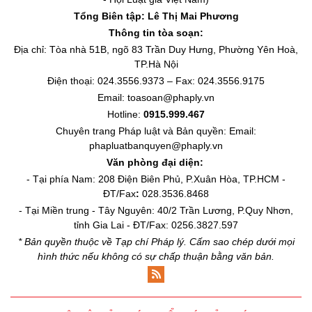
Tổng Biên tập:
Lê Thị Mai Phương
Thông tin tòa soạn:
Địa chỉ: Tòa nhà 51B, ngõ 83 Trần Duy Hưng, Phường Yên Hoà,
TP.Hà Nội
Điện thoại: 024.3556.9373 – Fax: 024.3556.9175
Email: toasoan@phaply.vn
Hotline:
0915.999.467
Chuyên trang
Pháp luật và Bản quyền
: Email:
phapluatbanquyen@phaply.vn
Văn phòng đại diện:
- Tại phía Nam: 208 Điện Biên Phủ, P.Xuân Hòa, TP.HCM -
ĐT/Fax
:
028.3536.8468
- Tại Miền trung - Tây Nguyên: 40/2 Trần Lương, P.Quy Nhơn,
tỉnh Gia Lai - ĐT/Fax: 0256.3827.597
* Bản quyền thuộc về Tạp chí Pháp lý. Cấm sao chép dưới mọi
hình thức nếu không có sự chấp thuận bằng văn bản.