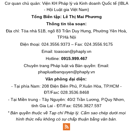
Cơ quan chủ quản: Viện KH Pháp lý và Kinh doanh Quốc tế (IBLA
- Hội Luật gia Việt Nam)
Tổng Biên tập:
Lê Thị Mai Phương
Thông tin tòa soạn:
Địa chỉ: Tòa nhà 51B, ngõ 83 Trần Duy Hưng, Phường Yên Hoà,
TP.Hà Nội
Điện thoại: 024.3556.9373 – Fax: 024.3556.9175
Email: toasoan@phaply.vn
Hotline:
0915.999.467
Chuyên trang
Pháp luật và Bản quyền
: Email:
phapluatbanquyen@phaply.vn
Văn phòng đại diện:
- Tại phía Nam: 208 Điện Biên Phủ, P.Xuân Hòa, TP.HCM -
ĐT/Fax
:
028.3536.8468
- Tại Miền trung - Tây Nguyên: 40/2 Trần Lương, P.Quy Nhơn,
tỉnh Gia Lai - ĐT/Fax: 0256.3827.597
* Bản quyền thuộc về Tạp chí Pháp lý. Cấm sao chép dưới mọi
hình thức nếu không có sự chấp thuận bằng văn bản.