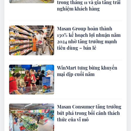
trong tháng 11 và gia tăng trải
nghiệm khách hàng
Masan Group hoàn thành
130% kế hoạch lợi nhuận năm
2024 nhờ tăng trưởng mạnh
tiêu dùng – bán lẻ
WinMart tưng bừng khuyến
mại dịp cuối năm
Masan Consumer tăng trưởng
bứt phá trong bối cảnh thách
thức của vĩ mô