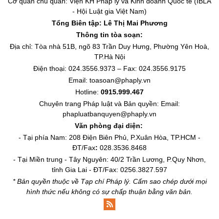
Cơ quan chủ quản: Viện KH Pháp lý và Kinh doanh Quốc tế (IBLA
- Hội Luật gia Việt Nam)
Tổng Biên tập:
Lê Thị Mai Phương
Thông tin tòa soạn:
Địa chỉ: Tòa nhà 51B, ngõ 83 Trần Duy Hưng, Phường Yên Hoà,
TP.Hà Nội
Điện thoại: 024.3556.9373 – Fax: 024.3556.9175
Email: toasoan@phaply.vn
Hotline:
0915.999.467
Chuyên trang
Pháp luật và Bản quyền
: Email:
phapluatbanquyen@phaply.vn
Văn phòng đại diện:
- Tại phía Nam: 208 Điện Biên Phủ, P.Xuân Hòa, TP.HCM -
ĐT/Fax
:
028.3536.8468
- Tại Miền trung - Tây Nguyên: 40/2 Trần Lương, P.Quy Nhơn,
tỉnh Gia Lai - ĐT/Fax: 0256.3827.597
* Bản quyền thuộc về Tạp chí Pháp lý. Cấm sao chép dưới mọi
hình thức nếu không có sự chấp thuận bằng văn bản.