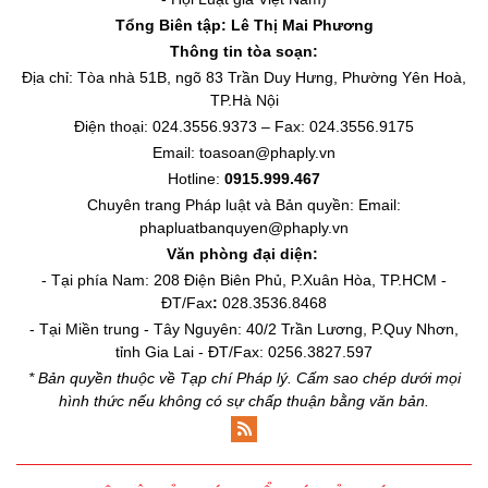
Tổng Biên tập:
Lê Thị Mai Phương
Thông tin tòa soạn:
Địa chỉ: Tòa nhà 51B, ngõ 83 Trần Duy Hưng, Phường Yên Hoà,
TP.Hà Nội
Điện thoại: 024.3556.9373 – Fax: 024.3556.9175
Email: toasoan@phaply.vn
Hotline:
0915.999.467
Chuyên trang
Pháp luật và Bản quyền
: Email:
phapluatbanquyen@phaply.vn
Văn phòng đại diện:
- Tại phía Nam: 208 Điện Biên Phủ, P.Xuân Hòa, TP.HCM -
ĐT/Fax
:
028.3536.8468
- Tại Miền trung - Tây Nguyên: 40/2 Trần Lương, P.Quy Nhơn,
tỉnh Gia Lai - ĐT/Fax: 0256.3827.597
* Bản quyền thuộc về Tạp chí Pháp lý. Cấm sao chép dưới mọi
hình thức nếu không có sự chấp thuận bằng văn bản.