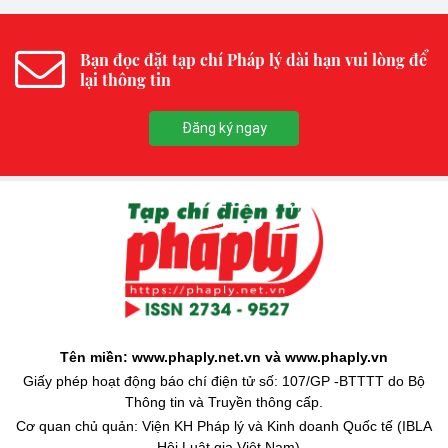
Bạn đọc đặt tạp chí Pháp lý dài hạn vui lòng để
lại thông tin
Đăng ký ngay
Tên miền: www.phaply.net.vn và www.phaply.vn
Giấy phép hoạt động báo chí điện tử số: 107/GP -BTTTT do Bộ
Thông tin và Truyền thông cấp.
Cơ quan chủ quản: Viện KH Pháp lý và Kinh doanh Quốc tế (IBLA
- Hội Luật gia Việt Nam)