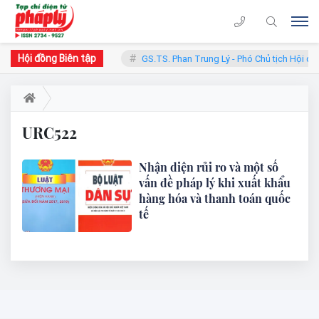
Hội đồng Biên tập
hàn - Chủ tịch Hội đồng
GS.TS. Phan Trung Lý - Phó Chủ tịch Hội đồ
URC522
Nhận diện rủi ro và một số
vấn đề pháp lý khi xuất khẩu
hàng hóa và thanh toán quốc
tế