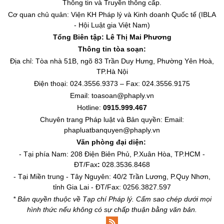
Thông tin và Truyền thông cấp.
Cơ quan chủ quản: Viện KH Pháp lý và Kinh doanh Quốc tế (IBLA
- Hội Luật gia Việt Nam)
Tổng Biên tập:
Lê Thị Mai Phương
Thông tin tòa soạn:
Địa chỉ: Tòa nhà 51B, ngõ 83 Trần Duy Hưng, Phường Yên Hoà,
TP.Hà Nội
Điện thoại: 024.3556.9373 – Fax: 024.3556.9175
Email: toasoan@phaply.vn
Hotline:
0915.999.467
Chuyên trang
Pháp luật và Bản quyền
: Email:
phapluatbanquyen@phaply.vn
Văn phòng đại diện:
- Tại phía Nam: 208 Điện Biên Phủ, P.Xuân Hòa, TP.HCM -
ĐT/Fax
:
028.3536.8468
- Tại Miền trung - Tây Nguyên: 40/2 Trần Lương, P.Quy Nhơn,
tỉnh Gia Lai - ĐT/Fax: 0256.3827.597
* Bản quyền thuộc về Tạp chí Pháp lý. Cấm sao chép dưới mọi
hình thức nếu không có sự chấp thuận bằng văn bản.