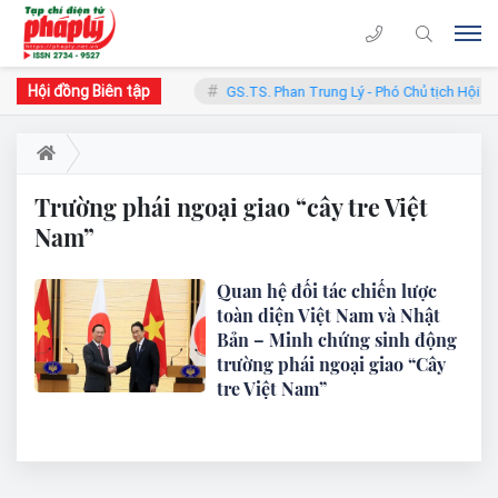
Hội đồng Biên tập
hàn - Chủ tịch Hội đồng
GS.TS. Phan Trung Lý - Phó Chủ tịch Hội đ
Trường phái ngoại giao “cây tre Việt
Nam”
Quan hệ đối tác chiến lược
toàn diện Việt Nam và Nhật
Bản – Minh chứng sinh động
trường phái ngoại giao “Cây
tre Việt Nam”