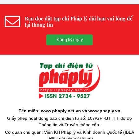
Bạn đọc đặt tạp chí Pháp lý dài hạn vui lòng để
lại thông tin
Đăng ký ngay
Tên miền: www.phaply.net.vn và www.phaply.vn
Giấy phép hoạt động báo chí điện tử số: 107/GP -BTTTT do Bộ
Thông tin và Truyền thông cấp.
Cơ quan chủ quản: Viện KH Pháp lý và Kinh doanh Quốc tế (IBLA
- Hội Luật gia Việt Nam)