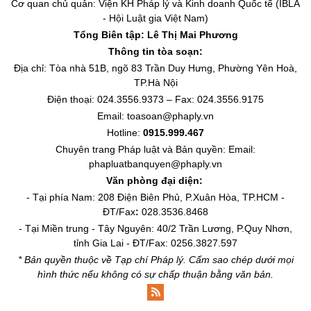
Cơ quan chủ quản: Viện KH Pháp lý và Kinh doanh Quốc tế (IBLA
- Hội Luật gia Việt Nam)
Tổng Biên tập:
Lê Thị Mai Phương
Thông tin tòa soạn:
Địa chỉ: Tòa nhà 51B, ngõ 83 Trần Duy Hưng, Phường Yên Hoà,
TP.Hà Nội
Điện thoại: 024.3556.9373 – Fax: 024.3556.9175
Email: toasoan@phaply.vn
Hotline:
0915.999.467
Chuyên trang
Pháp luật và Bản quyền
: Email:
phapluatbanquyen@phaply.vn
Văn phòng đại diện:
- Tại phía Nam: 208 Điện Biên Phủ, P.Xuân Hòa, TP.HCM -
ĐT/Fax
:
028.3536.8468
- Tại Miền trung - Tây Nguyên: 40/2 Trần Lương, P.Quy Nhơn,
tỉnh Gia Lai - ĐT/Fax: 0256.3827.597
* Bản quyền thuộc về Tạp chí Pháp lý. Cấm sao chép dưới mọi
hình thức nếu không có sự chấp thuận bằng văn bản.