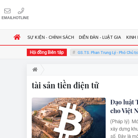
EMAIL
HOTLINE
SỰ KIỆN - CHÍNH SÁCH
DIỄN ĐÀN - LUẬT GIA
KINH
Hội đồng Biên tập
ng Phàn - Chủ tịch Hội đồng
GS.TS. Phan Trung Lý - Phó Chủ tịch H
tài sản tiền điện tử
Đạo luật 
cho Việt 
(Pháp lý). M
xây dựng khun
số. Đây là m