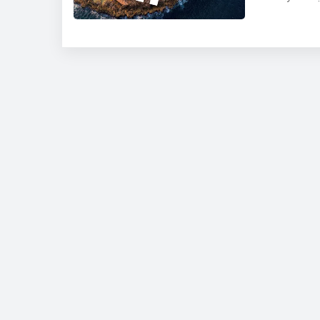
sản điện tử t
đi trước tro
minh Châu Âu
hợp, đảm bảo
tử Việt Nam 