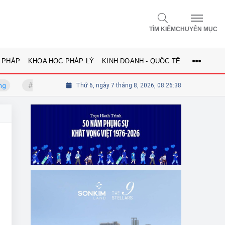
TÌM KIẾM
CHUYÊN MỤC
 PHÁP
KHOA HỌC PHÁP LÝ
KINH DOANH - QUỐC TẾ
GS.TS Võ Khánh Vinh - Ủy viên Hội đồng
Thứ 6, ngày 7 tháng 8, 2026, 08:26:38
Tổng biên tập Lê T