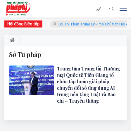
Hội đồng Biên tập
hàn - Chủ tịch Hội đồng
GS.TS. Phan Trung Lý - Phó Chủ tịch Hội đồ
Sở Tư pháp
Trung tâm Trọng tài Thương
mại Quốc tế Tiền Giang tổ
chức tập huấn giải pháp
chuyển đổi số ứng dụng AI
trong nền tảng Luật và Báo
chí – Truyền thông