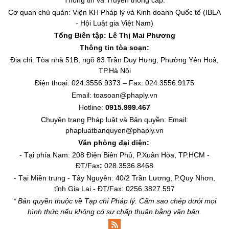
Cơ quan chủ quản: Viện KH Pháp lý và Kinh doanh Quốc tế (IBLA
- Hội Luật gia Việt Nam)
Tổng Biên tập:
Lê Thị Mai Phương
Thông tin tòa soạn:
Địa chỉ: Tòa nhà 51B, ngõ 83 Trần Duy Hưng, Phường Yên Hoà,
TP.Hà Nội
Điện thoại: 024.3556.9373 – Fax: 024.3556.9175
Email: toasoan@phaply.vn
Hotline:
0915.999.467
Chuyên trang
Pháp luật và Bản quyền
: Email:
phapluatbanquyen@phaply.vn
Văn phòng đại diện:
- Tại phía Nam: 208 Điện Biên Phủ, P.Xuân Hòa, TP.HCM -
ĐT/Fax
:
028.3536.8468
- Tại Miền trung - Tây Nguyên: 40/2 Trần Lương, P.Quy Nhơn,
tỉnh Gia Lai - ĐT/Fax: 0256.3827.597
* Bản quyền thuộc về Tạp chí Pháp lý. Cấm sao chép dưới mọi
hình thức nếu không có sự chấp thuận bằng văn bản.