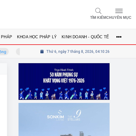
TÌM KIẾM
CHUYÊN MỤC
 PHÁP
KHOA HỌC PHÁP LÝ
KINH DOANH - QUỐC TẾ
GS.TS Võ Khánh Vinh - Ủy viên Hội đồng
Thứ 6, ngày 7 tháng 8, 2026, 04:10:27
Tổng biên tập Lê