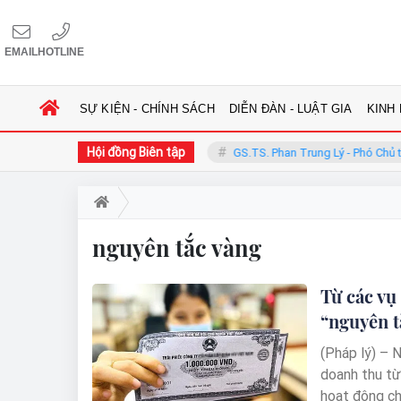
EMAIL
HOTLINE
SỰ KIỆN - CHÍNH SÁCH
DIỄN ĐÀN - LUẬT GIA
KINH
Hội đồng Biên tập
 Công Phàn - Chủ tịch Hội đồng
GS.TS. Phan Trung Lý - Phó Chủ tịch
nguyên tắc vàng
Từ các vụ
“nguyên t
(Pháp lý) – 
doanh thu từ
hoạt động ch