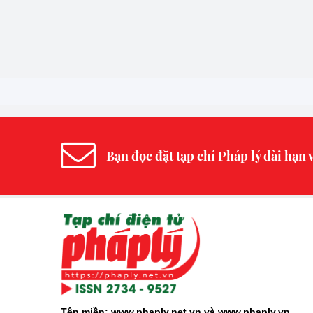
Bạn đọc đặt tạp chí Pháp lý dài hạn v
Tên miền: www.phaply.net.vn và www.phaply.vn