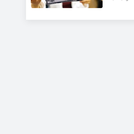
Nguyên nhân 
gian dối, vi 