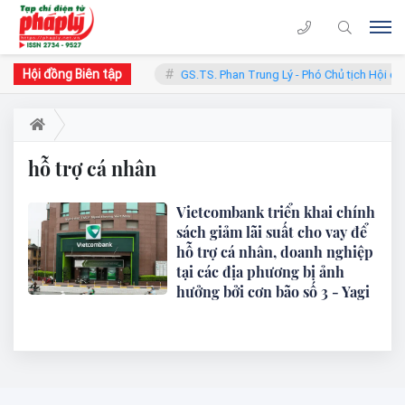
Hội đồng Biên tập
hàn - Chủ tịch Hội đồng
GS.TS. Phan Trung Lý - Phó Chủ tịch Hội đồ
hỗ trợ cá nhân
Vietcombank triển khai chính
sách giảm lãi suất cho vay để
hỗ trợ cá nhân, doanh nghiệp
tại các địa phương bị ảnh
hưởng bởi cơn bão số 3 - Yagi