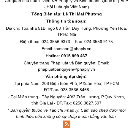
Cơ quan chủ quản: Viện KH Pháp lý và Kinh doanh Quốc tế (IBLA
- Hội Luật gia Việt Nam)
Tổng Biên tập:
Lê Thị Mai Phương
Thông tin tòa soạn:
Địa chỉ: Tòa nhà 51B, ngõ 83 Trần Duy Hưng, Phường Yên Hoà,
TP.Hà Nội
Điện thoại: 024.3556.9373 – Fax: 024.3556.9175
Email: toasoan@phaply.vn
Hotline:
0915.999.467
Chuyên trang
Pháp luật và Bản quyền
: Email:
phapluatbanquyen@phaply.vn
Văn phòng đại diện:
- Tại phía Nam: 208 Điện Biên Phủ, P.Xuân Hòa, TP.HCM -
ĐT/Fax
:
028.3536.8468
- Tại Miền trung - Tây Nguyên: 40/2 Trần Lương, P.Quy Nhơn,
tỉnh Gia Lai - ĐT/Fax: 0256.3827.597
* Bản quyền thuộc về Tạp chí Pháp lý. Cấm sao chép dưới mọi
hình thức nếu không có sự chấp thuận bằng văn bản.