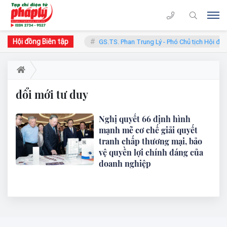
Hội đồng Biên tập
àn - Chủ tịch Hội đồng
GS.TS. Phan Trung Lý - Phó Chủ tịch Hội đồn
đổi mới tư duy
Nghị quyết 66 định hình
mạnh mẽ cơ chế giải quyết
tranh chấp thương mại, bảo
vệ quyền lợi chính đáng của
doanh nghiệp