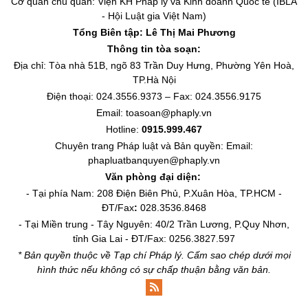
Cơ quan chủ quản: Viện KH Pháp lý và Kinh doanh Quốc tế (IBLA
- Hội Luật gia Việt Nam)
Tổng Biên tập:
Lê Thị Mai Phương
Thông tin tòa soạn:
Địa chỉ: Tòa nhà 51B, ngõ 83 Trần Duy Hưng, Phường Yên Hoà,
TP.Hà Nội
Điện thoại: 024.3556.9373 – Fax: 024.3556.9175
Email: toasoan@phaply.vn
Hotline:
0915.999.467
Chuyên trang
Pháp luật và Bản quyền
: Email:
phapluatbanquyen@phaply.vn
Văn phòng đại diện:
- Tại phía Nam: 208 Điện Biên Phủ, P.Xuân Hòa, TP.HCM -
ĐT/Fax
:
028.3536.8468
- Tại Miền trung - Tây Nguyên: 40/2 Trần Lương, P.Quy Nhơn,
tỉnh Gia Lai - ĐT/Fax: 0256.3827.597
* Bản quyền thuộc về Tạp chí Pháp lý. Cấm sao chép dưới mọi
hình thức nếu không có sự chấp thuận bằng văn bản.