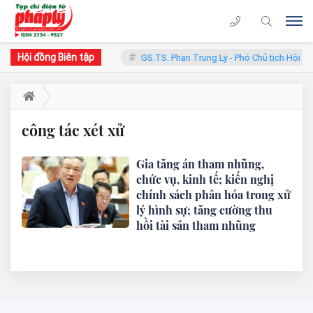
Hội đồng Biên tập
hàn - Chủ tịch Hội đồng
GS.TS. Phan Trung Lý - Phó Chủ tịch Hội đồ
công tác xét xử
Gia tăng án tham nhũng,
chức vụ, kinh tế; kiến nghị
chính sách phân hóa trong xử
lý hình sự; tăng cường thu
hồi tài sản tham nhũng