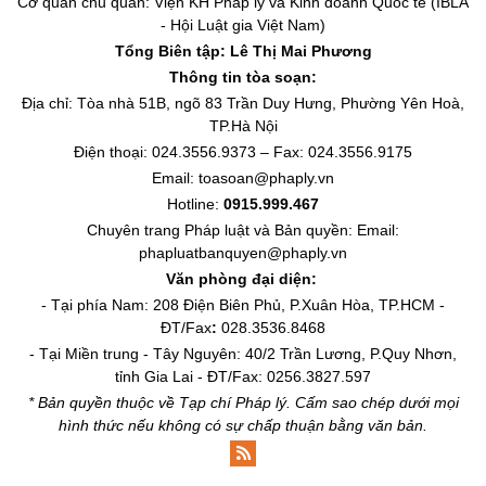
Cơ quan chủ quản: Viện KH Pháp lý và Kinh doanh Quốc tế (IBLA
- Hội Luật gia Việt Nam)
Tổng Biên tập:
Lê Thị Mai Phương
Thông tin tòa soạn:
Địa chỉ: Tòa nhà 51B, ngõ 83 Trần Duy Hưng, Phường Yên Hoà,
TP.Hà Nội
Điện thoại: 024.3556.9373 – Fax: 024.3556.9175
Email: toasoan@phaply.vn
Hotline:
0915.999.467
Chuyên trang
Pháp luật và Bản quyền
: Email:
phapluatbanquyen@phaply.vn
Văn phòng đại diện:
- Tại phía Nam: 208 Điện Biên Phủ, P.Xuân Hòa, TP.HCM -
ĐT/Fax
:
028.3536.8468
- Tại Miền trung - Tây Nguyên: 40/2 Trần Lương, P.Quy Nhơn,
tỉnh Gia Lai - ĐT/Fax: 0256.3827.597
* Bản quyền thuộc về Tạp chí Pháp lý. Cấm sao chép dưới mọi
hình thức nếu không có sự chấp thuận bằng văn bản.