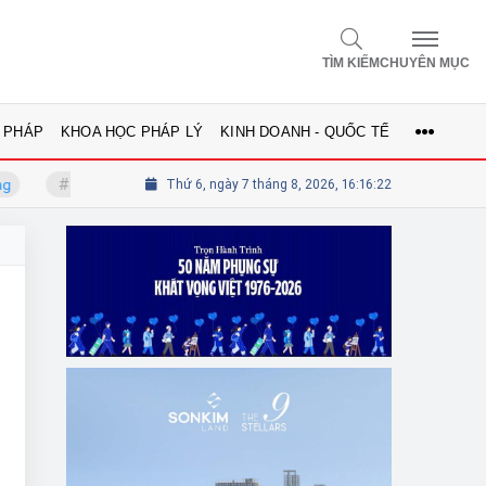
TÌM KIẾM
CHUYÊN MỤC
 PHÁP
KHOA HỌC PHÁP LÝ
KINH DOANH - QUỐC TẾ
GS.TS Võ Khánh Vinh - Ủy viên Hội đồng
Thứ 6, ngày 7 tháng 8, 2026, 16:16:22
Tổng biên tập Lê Thị