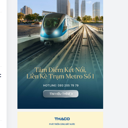
n
7
:
y