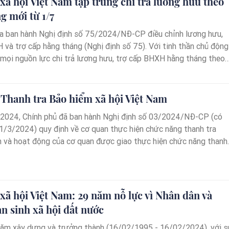
xã hội Việt Nam tập trung chi trả lương hưu theo
 mới từ 1/7
a ban hành Nghị định số 75/2024/NĐ-CP điều chỉnh lương hưu,
 và trợ cấp hằng tháng (Nghị định số 75). Với tinh thần chủ động
 mọi nguồn lực chi trả lương hưu, trợ cấp BHXH hằng tháng theo
y trong ngày đầu tiên Nghị định số 75 có hiệu lực thi hành
, BHXH Việt Nam có Công văn số 2128/BHXH-TCKT yêu cầu
h, thành phố trực thuộc Trung ương tập trung triển khai công tá
 Thanh tra Bảo hiểm xã hội Việt Nam
 từ hôm nay để người hưởng được nhận chế độ nhanh nhất, kịp thờ
2024, Chính phủ đã ban hành Nghị định số 03/2024/NĐ-CP (có
01/3/2024) quy định về cơ quan thực hiện chức năng thanh tra
 và hoạt động của cơ quan được giao thực hiện chức năng thanh
gành. Theo đó, BHXH Việt Nam được thành lập cơ quan thanh tra.
nh ngày có ý nghĩa quan trọng đối với sự phát triển của ngành
m và đặc biệt quan trọng đối với đội ngũ làm công tác thanh tra
 BHXH Việt Nam. Không chỉ là đơn vị tham mưu, giúp việc cho
xã hội Việt Nam: 29 năm nỗ lực vì Nhân dân và
c, Thanh tra BHXH Việt Nam đã trở thành thành viên chính thức
n sinh xã hội đất nước
hà chung “Thanh tra Việt Nam”
năm xây dựng và trưởng thành (16/02/1995 - 16/02/2024), với s