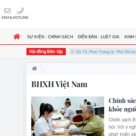
EMAIL
HOTLINE
SỰ KIỆN - CHÍNH SÁCH
DIỄN ĐÀN - LUẬT GIA
KINH
Hội đồng Biên tập
 Phàn - Chủ tịch Hội đồng
GS.TS. Phan Trung Lý - Phó Chủ tịch Hội
BHXH Việt Nam
Chính sác
khỏe ngư
Chính sách B
hội. Với ý ng
phát triển và