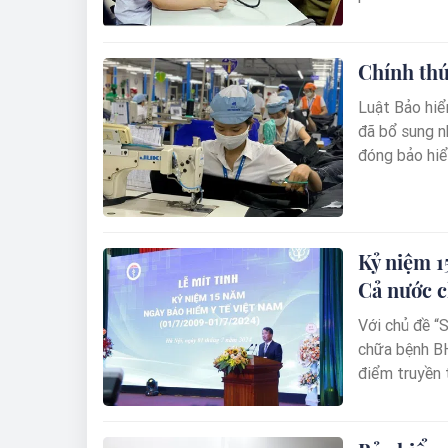
người yếu thế
văn, thiết t
Chính thứ
Luật Bảo hiể
đã bổ sung n
đóng bảo hiểm
trách nhiệm 
Kỷ niệm 1
Cả nước c
Với chủ đề “
chữa bệnh BH
điểm truyền 
nhân trong t
dụng quỹ BHY
càng thu hút