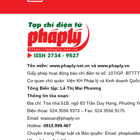
Bạn đọc đặt tạp chí Pháp lý dài hạn v
Tên miền: www.phaply.net.vn và www.phaply.vn
Giấy phép hoạt động báo chí điện tử số: 107/GP -BTTTT
Cơ quan chủ quản: Viện KH Pháp lý và Kinh doanh Quốc t
Tổng Biên tập:
Lê Thị Mai Phương
Thông tin tòa soạn:
Địa chỉ: Tòa nhà 51B, ngõ 83 Trần Duy Hưng, Phường Y