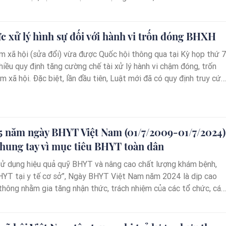
 đều được tiếp cận, tham gia và thụ hưởng các lợi ích, giá trị nhâ
hực đảm bảo an toàn, sức khỏe nhân dân.
c xử lý hình sự đối với hành vi trốn đóng BHXH
m xã hội (sửa đổi) vừa được Quốc hội thông qua tại Kỳ họp thứ 
hiều quy định tăng cường chế tài xử lý hành vi chậm đóng, trốn
 xã hội. Đặc biệt, lần đầu tiên, Luật mới đã có quy định truy cứu
hình sự đối với việc trốn đóng bảo hiểm xã hội…
5 năm ngày BHYT Việt Nam (01/7/2009-01/7/2024)
hung tay vì mục tiêu BHYT toàn dân
Sử dụng hiệu quả quỹ BHYT và nâng cao chất lượng khám bệnh,
YT tại y tế cơ sở”, Ngày BHYT Việt Nam năm 2024 là dịp cao
thông nhằm gia tăng nhận thức, trách nhiệm của các tổ chức, cá
hực hiện chính sách, pháp luật về BHYT; nâng cao hiệu quả sử
T và chất lượng khám bệnh, chữa bệnh (KCB) BHYT. Từ đó, ngà
 người dân tham gia BHYT, tiến tới mục tiêu BHYT toàn dân.