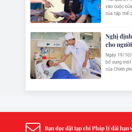
vào cuộc của 
của tập thể 
hệ, BHXH Việ
quan trọng t
và Nhà nước,
Nghị định
xã hội để phá
cho người
Ngày 19/10/
bổ sung một
của Chính ph
của Luật BHY
cho người th
các cơ quan 
dụng hiệu qu