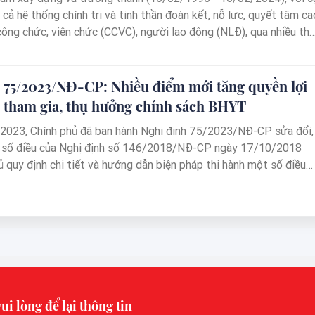
cả hệ thống chính trị và tinh thần đoàn kết, nỗ lực, quyết tâm ca
công chức, viên chức (CCVC), người lao động (NLĐ), qua nhiều thế
t Nam đã không ngừng phát triển và đạt được các thành tích
rong thực hiện nhiệm vụ đảm bảo an sinh xã hội (ASXH) của Đảng
 góp phần tiến bộ và công bằng xã hội, bảo đảm ổn định chính trị 
 75/2023/NĐ-CP: Nhiều điểm mới tăng quyền lợi
t triển đất nước.
 tham gia, thụ hưởng chính sách BHYT
2023, Chính phủ đã ban hành Nghị định 75/2023/NĐ-CP sửa đổi,
 số điều của Nghị định số 146/2018/NĐ-CP ngày 17/10/2018
ủ quy định chi tiết và hướng dẫn biện pháp thi hành một số điều
T. Nghị định này có nhiều điểm mới theo hướng tăng quyền lợi
am gia BHYT, nhưng cũng đặt ra trọng trách, yêu cầu cao từ phía
liên quan, đặc biệt là ngành BHXH Việt Nam trong việc quản lý, sử
ả quỹ BHYT theo quy định.