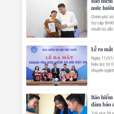
Bảo hiểm 
mức hưởng
Chính phủ vừ
trợ cấp BHXH
chuẩn bị sẵn
mức mới, nga
(01/7/2024)
BHXH các tỉn
Lễ ra mắt
chi trả ngay
Ngày 11/01/
nhất.
hiệu lực từ 
chuyên ngành
tra chuyên n
“Đây trở thà
BHXH Việt Na
kiểm tra của
Bảo hiểm 
Tổng Giám đố
đảm bảo a
trong ngôi n
Trải qua 29 