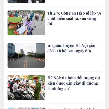
Từ 4/9: Công an Hà Nội lập 39
chốt kiểm soát ra, vào vùng
đỏ
10 quận, huyện Hà Nội giãn
cách xã hội sau ngày 6/9
Hà Nội: 6 nhóm đối tượng dự
kiến được cấp giấy đi đường
là những ai?