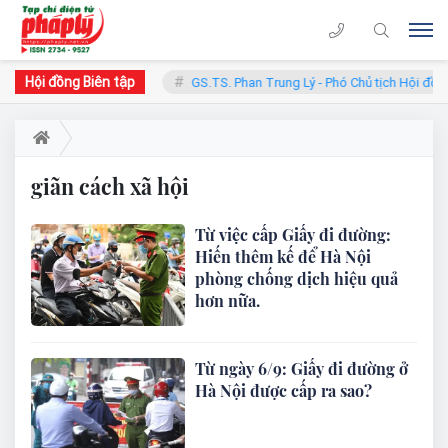
Hội đồng Biên tập
n - Chủ tịch Hội đồng
GS.TS. Phan Trung Lý - Phó Chủ tịch Hội đồng
giãn cách xã hội
Từ việc cấp Giấy đi đường:
Hiến thêm kế để Hà Nội
phòng chống dịch hiệu quả
hơn nữa.
Từ ngày 6/9: Giấy đi đường ở
Hà Nội được cấp ra sao?