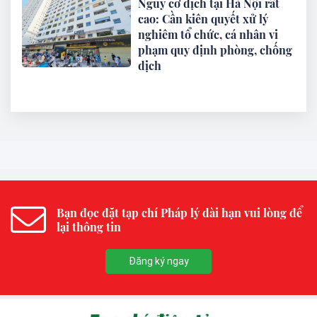
Nguy cơ dịch tại Hà Nội rất
cao: Cần kiên quyết xử lý
nghiêm tổ chức, cá nhân vi
phạm quy định phòng, chống
dịch
Bạn đọc đặt tạp chí Pháp lý dài hạn vui lòng để
lại thông tin
Đăng ký ngay