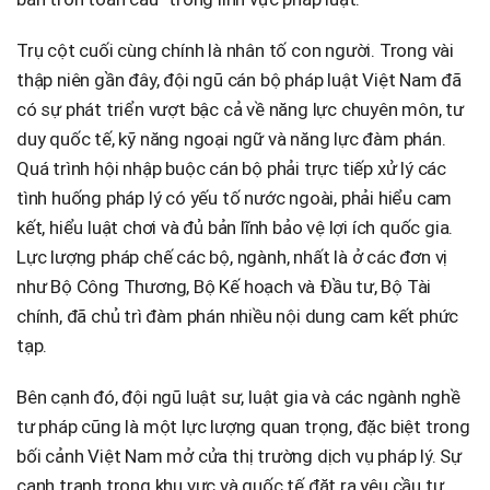
Trụ cột cuối cùng chính là nhân tố con người. Trong vài
thập niên gần đây, đội ngũ cán bộ pháp luật Việt Nam đã
có sự phát triển vượt bậc cả về năng lực chuyên môn, tư
duy quốc tế, kỹ năng ngoại ngữ và năng lực đàm phán.
Quá trình hội nhập buộc cán bộ phải trực tiếp xử lý các
tình huống pháp lý có yếu tố nước ngoài, phải hiểu cam
kết, hiểu luật chơi và đủ bản lĩnh bảo vệ lợi ích quốc gia.
Lực lượng pháp chế các bộ, ngành, nhất là ở các đơn vị
như Bộ Công Thương, Bộ Kế hoạch và Đầu tư, Bộ Tài
chính, đã chủ trì đàm phán nhiều nội dung cam kết phức
tạp.
Bên cạnh đó, đội ngũ luật sư, luật gia và các ngành nghề
tư pháp cũng là một lực lượng quan trọng, đặc biệt trong
bối cảnh Việt Nam mở cửa thị trường dịch vụ pháp lý. Sự
cạnh tranh trong khu vực và quốc tế đặt ra yêu cầu tự